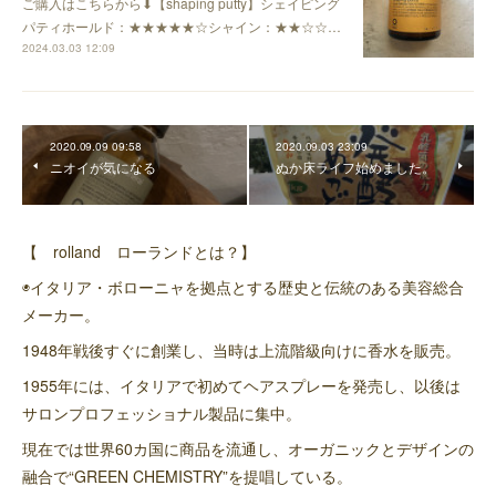
ご購入はこちらから⬇︎【shaping putty】シェイピング
パティホールド：★★★★★☆シャイン：★★☆☆…
2024.03.03 12:09
2020.09.09 09:58
2020.09.03 23:09
ニオイが気になる
ぬか床ライフ始めました。
【 rolland ローランドとは？】
◉イタリア・ボローニャを拠点とする歴史と伝統のある美容総合
メーカー。
1948年戦後すぐに創業し、当時は上流階級向けに香水を販売。
1955年には、イタリアで初めてヘアスプレーを発売し、以後は
サロンプロフェッショナル製品に集中。
現在では世界60カ国に商品を流通し、オーガニックとデザインの
融合で“GREEN CHEMISTRY”を提唱している。