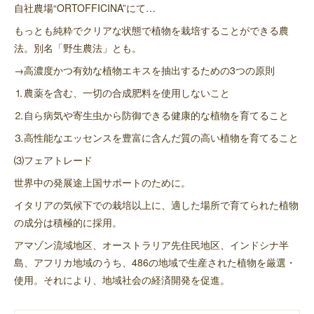
自社農場“ORTOFFICINA”にて…
もっとも純粋でクリアな状態で植物を栽培することができる農
法。別名「野生農法」とも。
→高濃度かつ有効な植物エキスを抽出するための3つの原則
⒈農薬を含む、一切の合成肥料を使用しないこと
⒉自ら病気や寄生虫から防御できる健康的な植物を育てること
⒊高性能なエッセンスを豊富に含んだ質の高い植物を育てること
⑶フェアトレード
世界中の発展途上国サポートのために。
イタリアの気候下での栽培以上に、適した場所で育てられた植物
の成分は積極的に採用。
アマゾン流域地区、オーストラリア先住民地区、インドシナ半
島、アフリカ地域のうち、486の地域で生産された植物を厳選・
使用。それにより、地域社会の経済開発を促進。