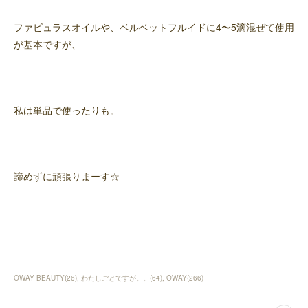
ファビュラスオイルや、ベルベットフルイドに4〜5滴混ぜて使用
が基本ですが、
私は単品で使ったりも。
諦めずに頑張りまーす☆
OWAY BEAUTY
(
26
)
わたしごとですが。。
(
64
)
OWAY
(
266
)