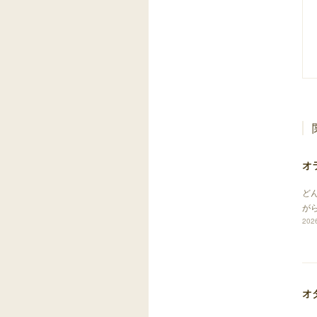
オ
ど
が
2026
オ