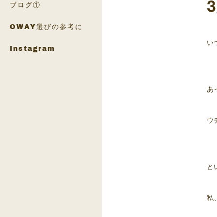
ブログ①
OWAY選びの参考に
い
Instagram
あ
ウ
と
私