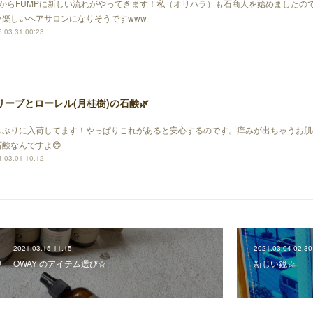
月からFUMPに新しい流れがやってきます！私（オリハラ）も石商人を始めましたの
い楽しいヘアサロンになりそうですwww
.03.31 00:23
リーブとローレル(月桂樹)の石鹸🌿
しぶりに入荷してます！やっぱりこれがあると安心するのです。痒みが出ちゃうお肌
石鹸なんですよ😊
.03.01 10:12
2021.03.15 11:15
2021.03.04 02:30
OWAY のアイテム選び☆
新しい鏡☆