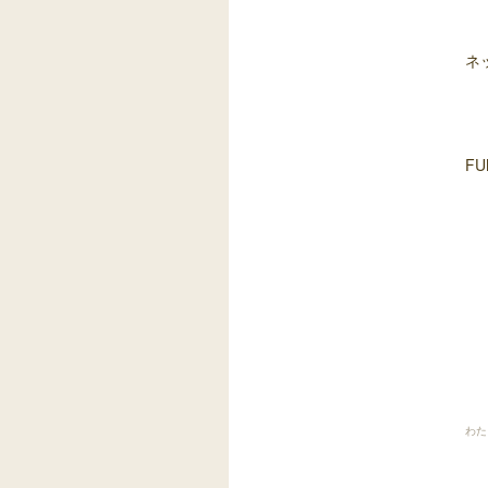
ネ
FU
わた