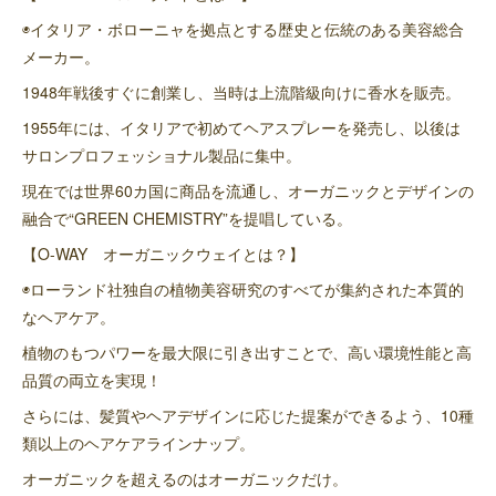
◉イタリア・ボローニャを拠点とする歴史と伝統のある美容総合
メーカー。
1948年戦後すぐに創業し、当時は上流階級向けに香水を販売。
1955年には、イタリアで初めてヘアスプレーを発売し、以後は
サロンプロフェッショナル製品に集中。
現在では世界60カ国に商品を流通し、オーガニックとデザインの
融合で“GREEN CHEMISTRY”を提唱している。
【O-WAY オーガニックウェイとは？】
◉ローランド社独自の植物美容研究のすべてが集約された本質的
なヘアケア。
植物のもつパワーを最大限に引き出すことで、高い環境性能と高
品質の両立を実現！
さらには、髪質やヘアデザインに応じた提案ができるよう、10種
類以上のヘアケアラインナップ。
オーガニックを超えるのはオーガニックだけ。