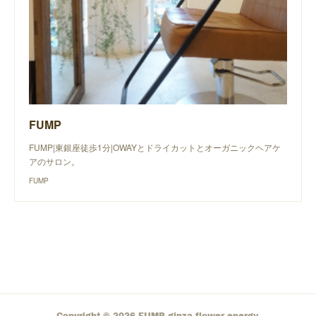
FUMP
FUMP|東銀座徒歩1分|OWAYとドライカットとオーガニックヘアケ
アのサロン。
FUMP
Copyright ©
2026
FUMP ginza flower energy
.