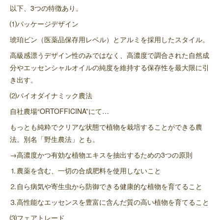
以下、3つの特徴あり。
⑴パッケージデザイン
琥珀ビン（医薬品保存用レベル）とアルミを採用したスタイル。
高級感漂うデザイン性のみではなく、高濃度で調合された自然成
分やエッセンシャルオイルの純度を維持する保存性を最大限に引
き出す。
⑵バイオダイナミック農法
自社農場“ORTOFFICINA”にて…
もっとも純粋でクリアな状態で植物を栽培することができる農
法。別名「野生農法」とも。
→高濃度かつ有効な植物エキスを抽出するための3つの原則
⒈農薬を含む、一切の合成肥料を使用しないこと
⒉自ら病気や寄生虫から防御できる健康的な植物を育てること
⒊高性能なエッセンスを豊富に含んだ質の高い植物を育てること
⑶フェアトレード