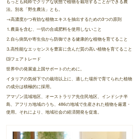
もっとも純粋でクリアな状態で植物を栽培することができる農
法。別名「野生農法」とも。
→高濃度かつ有効な植物エキスを抽出するための3つの原則
⒈農薬を含む、一切の合成肥料を使用しないこと
⒉自ら病気や寄生虫から防御できる健康的な植物を育てること
⒊高性能なエッセンスを豊富に含んだ質の高い植物を育てること
⑶フェアトレード
世界中の発展途上国サポートのために。
イタリアの気候下での栽培以上に、適した場所で育てられた植物
の成分は積極的に採用。
アマゾン流域地区、オーストラリア先住民地区、インドシナ半
島、アフリカ地域のうち、486の地域で生産された植物を厳選・
使用。それにより、地域社会の経済開発を促進。