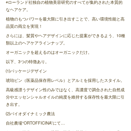
◉ローランド社独自の植物美容研究のすべてが集約された本質的
なヘアケア。
植物のもつパワーを最大限に引き出すことで、高い環境性能と高
品質の両立を実現！
さらには、髪質やヘアデザインに応じた提案ができるよう、10種
類以上のヘアケアラインナップ。
オーガニックを超えるのはオーガニックだけ。
以下、3つの特徴あり。
⑴パッケージデザイン
琥珀ビン（医薬品保存用レベル）とアルミを採用したスタイル。
高級感漂うデザイン性のみではなく、高濃度で調合された自然成
分やエッセンシャルオイルの純度を維持する保存性を最大限に引
き出す。
⑵バイオダイナミック農法
自社農場“ORTOFFICINA”にて…