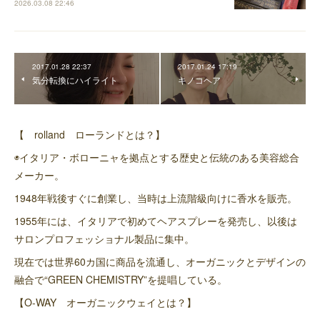
2026.03.08 22:46
2017.01.28 22:37
2017.01.24 17:19
気分転換にハイライト
キノコヘア
【 rolland ローランドとは？】
◉イタリア・ボローニャを拠点とする歴史と伝統のある美容総合
メーカー。
1948年戦後すぐに創業し、当時は上流階級向けに香水を販売。
1955年には、イタリアで初めてヘアスプレーを発売し、以後は
サロンプロフェッショナル製品に集中。
現在では世界60カ国に商品を流通し、オーガニックとデザインの
融合で“GREEN CHEMISTRY”を提唱している。
【O-WAY オーガニックウェイとは？】