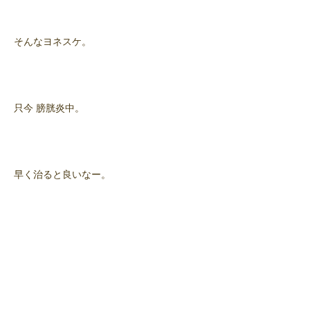
そんなヨネスケ。
只今 膀胱炎中。
早く治ると良いなー。