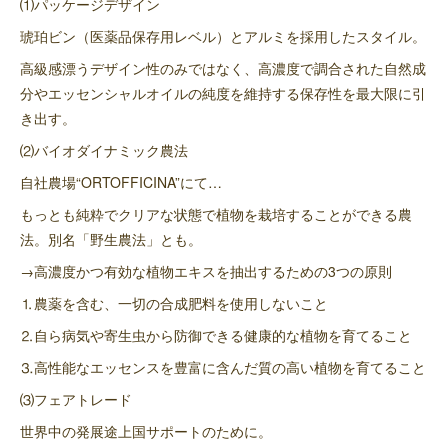
⑴パッケージデザイン
琥珀ビン（医薬品保存用レベル）とアルミを採用したスタイル。
高級感漂うデザイン性のみではなく、高濃度で調合された自然成
分やエッセンシャルオイルの純度を維持する保存性を最大限に引
き出す。
⑵バイオダイナミック農法
自社農場“ORTOFFICINA”にて…
もっとも純粋でクリアな状態で植物を栽培することができる農
法。別名「野生農法」とも。
→高濃度かつ有効な植物エキスを抽出するための3つの原則
⒈農薬を含む、一切の合成肥料を使用しないこと
⒉自ら病気や寄生虫から防御できる健康的な植物を育てること
⒊高性能なエッセンスを豊富に含んだ質の高い植物を育てること
⑶フェアトレード
世界中の発展途上国サポートのために。