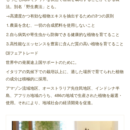
法。別名「野生農法」とも。
→高濃度かつ有効な植物エキスを抽出するための3つの原則
⒈農薬を含む、一切の合成肥料を使用しないこと
⒉自ら病気や寄生虫から防御できる健康的な植物を育てること
⒊高性能なエッセンスを豊富に含んだ質の高い植物を育てること
⑶フェアトレード
世界中の発展途上国サポートのために。
イタリアの気候下での栽培以上に、適した場所で育てられた植物
の成分は積極的に採用。
アマゾン流域地区、オーストラリア先住民地区、インドシナ半
島、アフリカ地域のうち、486の地域で生産された植物を厳選・
使用。それにより、地域社会の経済開発を促進。