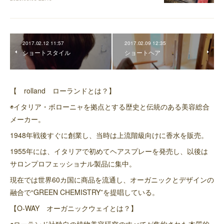
2017.02.12 11:57
2017.02.09 12:35
ショートスタイル
ショートヘア
【 rolland ローランドとは？】
◉イタリア・ボローニャを拠点とする歴史と伝統のある美容総合
メーカー。
1948年戦後すぐに創業し、当時は上流階級向けに香水を販売。
1955年には、イタリアで初めてヘアスプレーを発売し、以後は
サロンプロフェッショナル製品に集中。
現在では世界60カ国に商品を流通し、オーガニックとデザインの
融合で“GREEN CHEMISTRY”を提唱している。
【O-WAY オーガニックウェイとは？】
◉ローランド社独自の植物美容研究のすべてが集約された本質的