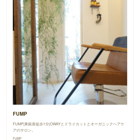
FUMP
FUMP|東銀座徒歩1分|OWAYとドライカットとオーガニックヘアケ
アのサロン。
FUMP