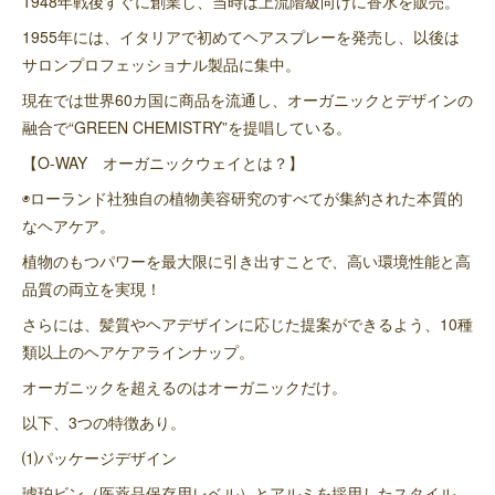
1948年戦後すぐに創業し、当時は上流階級向けに香水を販売。
1955年には、イタリアで初めてヘアスプレーを発売し、以後は
サロンプロフェッショナル製品に集中。
現在では世界60カ国に商品を流通し、オーガニックとデザインの
融合で“GREEN CHEMISTRY”を提唱している。
【O-WAY オーガニックウェイとは？】
◉ローランド社独自の植物美容研究のすべてが集約された本質的
なヘアケア。
植物のもつパワーを最大限に引き出すことで、高い環境性能と高
品質の両立を実現！
さらには、髪質やヘアデザインに応じた提案ができるよう、10種
類以上のヘアケアラインナップ。
オーガニックを超えるのはオーガニックだけ。
以下、3つの特徴あり。
⑴パッケージデザイン
琥珀ビン（医薬品保存用レベル）とアルミを採用したスタイル。