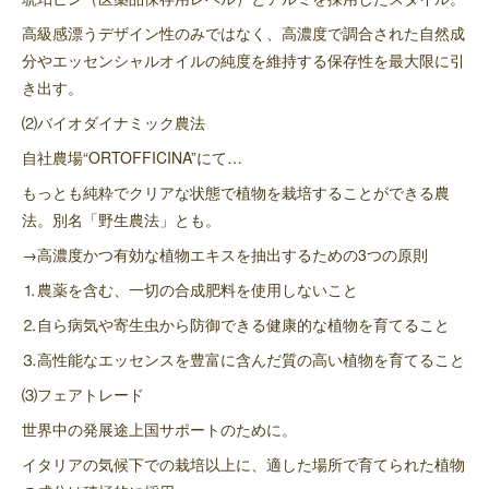
高級感漂うデザイン性のみではなく、高濃度で調合された自然成
分やエッセンシャルオイルの純度を維持する保存性を最大限に引
き出す。
⑵バイオダイナミック農法
自社農場“ORTOFFICINA”にて…
もっとも純粋でクリアな状態で植物を栽培することができる農
法。別名「野生農法」とも。
→高濃度かつ有効な植物エキスを抽出するための3つの原則
⒈農薬を含む、一切の合成肥料を使用しないこと
⒉自ら病気や寄生虫から防御できる健康的な植物を育てること
⒊高性能なエッセンスを豊富に含んだ質の高い植物を育てること
⑶フェアトレード
世界中の発展途上国サポートのために。
イタリアの気候下での栽培以上に、適した場所で育てられた植物