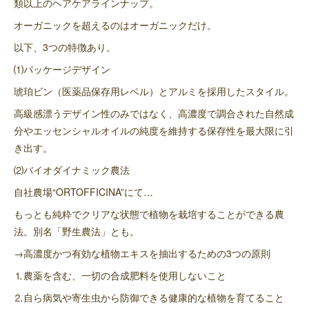
類以上のヘアケアラインナップ。
オーガニックを超えるのはオーガニックだけ。
以下、3つの特徴あり。
⑴パッケージデザイン
琥珀ビン（医薬品保存用レベル）とアルミを採用したスタイル。
高級感漂うデザイン性のみではなく、高濃度で調合された自然成
分やエッセンシャルオイルの純度を維持する保存性を最大限に引
き出す。
⑵バイオダイナミック農法
自社農場“ORTOFFICINA”にて…
もっとも純粋でクリアな状態で植物を栽培することができる農
法。別名「野生農法」とも。
→高濃度かつ有効な植物エキスを抽出するための3つの原則
⒈農薬を含む、一切の合成肥料を使用しないこと
⒉自ら病気や寄生虫から防御できる健康的な植物を育てること