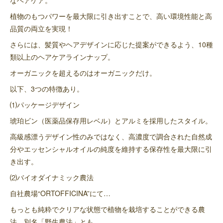
植物のもつパワーを最大限に引き出すことで、高い環境性能と高
品質の両立を実現！
さらには、髪質やヘアデザインに応じた提案ができるよう、10種
類以上のヘアケアラインナップ。
オーガニックを超えるのはオーガニックだけ。
以下、3つの特徴あり。
⑴パッケージデザイン
琥珀ビン（医薬品保存用レベル）とアルミを採用したスタイル。
高級感漂うデザイン性のみではなく、高濃度で調合された自然成
分やエッセンシャルオイルの純度を維持する保存性を最大限に引
き出す。
⑵バイオダイナミック農法
自社農場“ORTOFFICINA”にて…
もっとも純粋でクリアな状態で植物を栽培することができる農
法。別名「野生農法」とも。