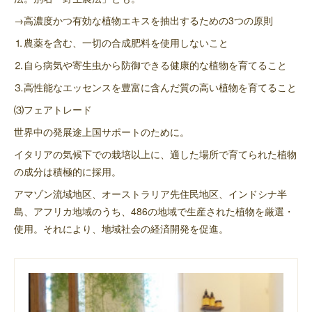
→高濃度かつ有効な植物エキスを抽出するための3つの原則
⒈農薬を含む、一切の合成肥料を使用しないこと
⒉自ら病気や寄生虫から防御できる健康的な植物を育てること
⒊高性能なエッセンスを豊富に含んだ質の高い植物を育てること
⑶フェアトレード
世界中の発展途上国サポートのために。
イタリアの気候下での栽培以上に、適した場所で育てられた植物
の成分は積極的に採用。
アマゾン流域地区、オーストラリア先住民地区、インドシナ半
島、アフリカ地域のうち、486の地域で生産された植物を厳選・
使用。それにより、地域社会の経済開発を促進。