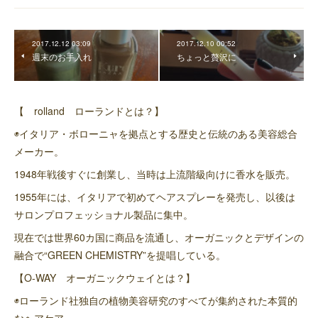
2017.12.12 03:09
2017.12.10 00:52
週末のお手入れ
ちょっと贅沢に
【 rolland ローランドとは？】
◉イタリア・ボローニャを拠点とする歴史と伝統のある美容総合
メーカー。
1948年戦後すぐに創業し、当時は上流階級向けに香水を販売。
1955年には、イタリアで初めてヘアスプレーを発売し、以後は
サロンプロフェッショナル製品に集中。
現在では世界60カ国に商品を流通し、オーガニックとデザインの
融合で“GREEN CHEMISTRY”を提唱している。
【O-WAY オーガニックウェイとは？】
◉ローランド社独自の植物美容研究のすべてが集約された本質的
なヘアケア。