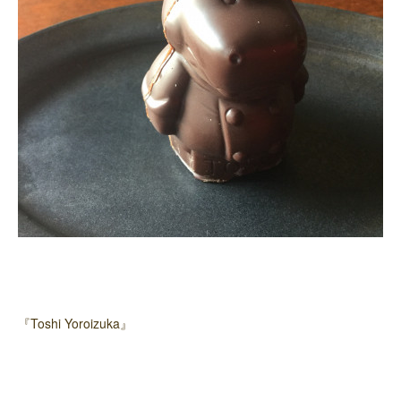
『Toshi Yoroizuka』