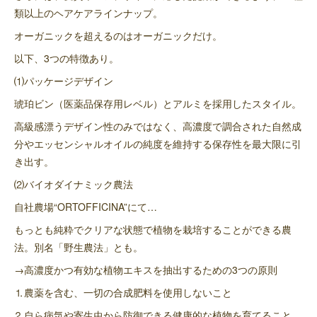
類以上のヘアケアラインナップ。
オーガニックを超えるのはオーガニックだけ。
以下、3つの特徴あり。
⑴パッケージデザイン
琥珀ビン（医薬品保存用レベル）とアルミを採用したスタイル。
高級感漂うデザイン性のみではなく、高濃度で調合された自然成
分やエッセンシャルオイルの純度を維持する保存性を最大限に引
き出す。
⑵バイオダイナミック農法
自社農場“ORTOFFICINA”にて…
もっとも純粋でクリアな状態で植物を栽培することができる農
法。別名「野生農法」とも。
→高濃度かつ有効な植物エキスを抽出するための3つの原則
⒈農薬を含む、一切の合成肥料を使用しないこと
⒉自ら病気や寄生虫から防御できる健康的な植物を育てること