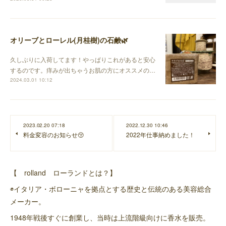
オリーブとローレル(月桂樹)の石鹸🌿
久しぶりに入荷してます！やっぱりこれがあると安心
するのです。痒みが出ちゃうお肌の方にオススメの…
2024.03.01 10:12
2023.02.20 07:18
2022.12.30 10:46
料金変容のお知らせ😚
2022年仕事納めました！
【 rolland ローランドとは？】
◉イタリア・ボローニャを拠点とする歴史と伝統のある美容総合
メーカー。
1948年戦後すぐに創業し、当時は上流階級向けに香水を販売。