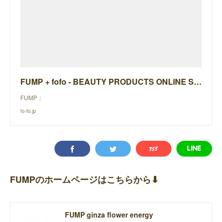
FUMP + fofo - BEAUTY PRODUCTS ONLINE STORE -
FUMP：
fo-fo.jp
FUMPのホームページはこちらから⬇︎
FUMP ginza flower energy