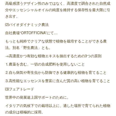
高級感漂うデザイン性のみではなく、高濃度で調合された自然成
分やエッセンシャルオイルの純度を維持する保存性を最大限に引
き出す。
⑵バイオダイナミック農法
自社農場“ORTOFFICINA”にて…
もっとも純粋でクリアな状態で植物を栽培することができる農
法。別名「野生農法」とも。
→高濃度かつ有効な植物エキスを抽出するための3つの原則
⒈農薬を含む、一切の合成肥料を使用しないこと
⒉自ら病気や寄生虫から防御できる健康的な植物を育てること
⒊高性能なエッセンスを豊富に含んだ質の高い植物を育てること
⑶フェアトレード
世界中の発展途上国サポートのために。
イタリアの気候下での栽培以上に、適した場所で育てられた植物
の成分は積極的に採用。