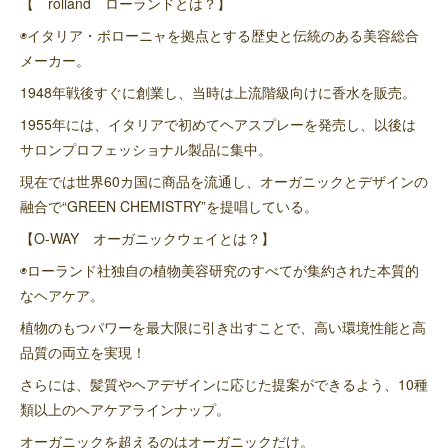
【 rolland ローランドとは？】
◉イタリア・ボローニャを拠点とする歴史と伝統のある美容総合
メーカー。
1948年戦後すぐに創業し、当時は上流階級向けに香水を販売。
1955年には、イタリアで初めてヘアスプレーを発売し、以後は
サロンプロフェッショナル製品に集中。
現在では世界60カ国に商品を流通し、オーガニックとデザインの
融合で“GREEN CHEMISTRY”を提唱している。
【O-WAY オーガニックウェイとは？】
◉ローランド社独自の植物美容研究のすべてが集約された本質的
なヘアケア。
植物のもつパワーを最大限に引き出すことで、高い環境性能と高
品質の両立を実現！
さらには、髪質やヘアデザインに応じた提案ができるよう、10種
類以上のヘアケアラインナップ。
オーガニックを超えるのはオーガニックだけ。