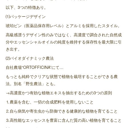
以下、3つの特徴あり。
⑴パッケージデザイン
琥珀ビン（医薬品保存用レベル）とアルミを採用したスタイル。
高級感漂うデザイン性のみではなく、高濃度で調合された自然成
分やエッセンシャルオイルの純度を維持する保存性を最大限に引
き出す。
⑵バイオダイナミック農法
自社農場“ORTOFFICINA”にて…
もっとも純粋でクリアな状態で植物を栽培することができる農
法。別名「野生農法」とも。
→高濃度かつ有効な植物エキスを抽出するための3つの原則
⒈農薬を含む、一切の合成肥料を使用しないこと
⒉自ら病気や寄生虫から防御できる健康的な植物を育てること
⒊高性能なエッセンスを豊富に含んだ質の高い植物を育てること