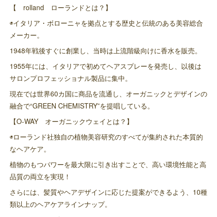
【 rolland ローランドとは？】
◉イタリア・ボローニャを拠点とする歴史と伝統のある美容総合
メーカー。
1948年戦後すぐに創業し、当時は上流階級向けに香水を販売。
1955年には、イタリアで初めてヘアスプレーを発売し、以後は
サロンプロフェッショナル製品に集中。
現在では世界60カ国に商品を流通し、オーガニックとデザインの
融合で“GREEN CHEMISTRY”を提唱している。
【O-WAY オーガニックウェイとは？】
◉ローランド社独自の植物美容研究のすべてが集約された本質的
なヘアケア。
植物のもつパワーを最大限に引き出すことで、高い環境性能と高
品質の両立を実現！
さらには、髪質やヘアデザインに応じた提案ができるよう、10種
類以上のヘアケアラインナップ。