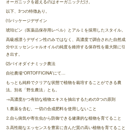
オーガニックを超えるのはオーガニックだけ。
以下、3つの特徴あり。
⑴パッケージデザイン
琥珀ビン（医薬品保存用レベル）とアルミを採用したスタイル。
高級感漂うデザイン性のみではなく、高濃度で調合された自然成
分やエッセンシャルオイルの純度を維持する保存性を最大限に引
き出す。
⑵バイオダイナミック農法
自社農場“ORTOFFICINA”にて…
もっとも純粋でクリアな状態で植物を栽培することができる農
法。別名「野生農法」とも。
→高濃度かつ有効な植物エキスを抽出するための3つの原則
⒈農薬を含む、一切の合成肥料を使用しないこと
⒉自ら病気や寄生虫から防御できる健康的な植物を育てること
⒊高性能なエッセンスを豊富に含んだ質の高い植物を育てること