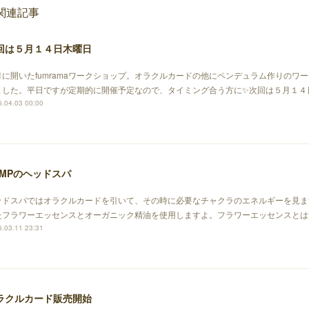
関連記事
回は５月１４日木曜日
月に開いたfumramaワークショップ。オラクルカードの他にペンデュラム作りのワ
ました。平日ですが定期的に開催予定なので、タイミング合う方に✨次回は５月１４
.04.03 00:00
UMPのヘッドスパ
ッドスパではオラクルカードを引いて、その時に必要なチャクラのエネルギーを見ま
たフラワーエッセンスとオーガニック精油を使用しますよ。フラワーエッセンスとは
.03.11 23:31
ラクルカード販売開始