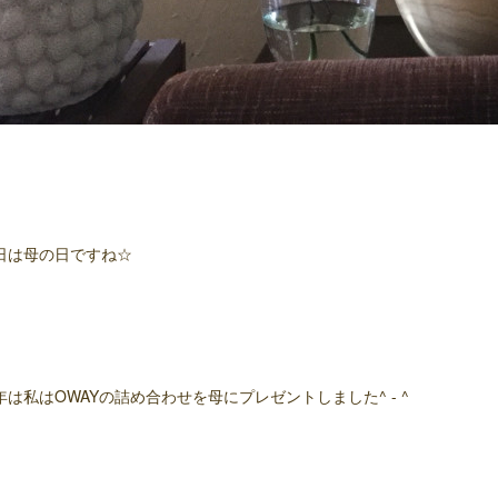
日は母の日ですね☆
年は私はOWAYの詰め合わせを母にプレゼントしました^ - ^