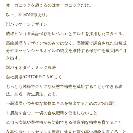
オーガニックを超えるのはオーガニックだけ。
以下、3つの特徴あり。
⑴パッケージデザイン
琥珀ビン（医薬品保存用レベル）とアルミを採用したスタイル。
高級感漂うデザイン性のみではなく、高濃度で調合された自然成
分やエッセンシャルオイルの純度を維持する保存性を最大限に引
き出す。
⑵バイオダイナミック農法
自社農場“ORTOFFICINA”にて…
もっとも純粋でクリアな状態で植物を栽培することができる農
法。別名「野生農法」とも。
→高濃度かつ有効な植物エキスを抽出するための3つの原則
⒈農薬を含む、一切の合成肥料を使用しないこと
⒉自ら病気や寄生虫から防御できる健康的な植物を育てること
⒊高性能なエッセンスを豊富に含んだ質の高い植物を育てること