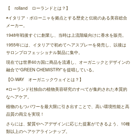
【 rolland ローランドとは？】
◉イタリア・ボローニャを拠点とする歴史と伝統のある美容総合
メーカー。
1948年戦後すぐに創業し、当時は上流階級向けに香水を販売。
1955年には、イタリアで初めてヘアスプレーを発売し、以後は
サロンプロフェッショナル製品に集中。
現在では世界60カ国に商品を流通し、オーガニックとデザインの
融合で“GREEN CHEMISTRY”を提唱している。
【O-WAY オーガニックウェイとは？】
◉ローランド社独自の植物美容研究のすべてが集約された本質的
なヘアケア。
植物のもつパワーを最大限に引き出すことで、高い環境性能と高
品質の両立を実現！
さらには、髪質やヘアデザインに応じた提案ができるよう、10種
類以上のヘアケアラインナップ。