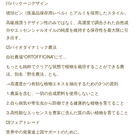
⑴パッケージデザイン
琥珀ビン（医薬品保存用レベル）とアルミを採用したスタイル。
高級感漂うデザイン性のみではなく、高濃度で調合された自然成
分やエッセンシャルオイルの純度を維持する保存性を最大限に引
き出す。
⑵バイオダイナミック農法
自社農場“ORTOFFICINA”にて…
もっとも純粋でクリアな状態で植物を栽培することができる農
法。別名「野生農法」とも。
→高濃度かつ有効な植物エキスを抽出するための3つの原則
⒈農薬を含む、一切の合成肥料を使用しないこと
⒉自ら病気や寄生虫から防御できる健康的な植物を育てること
⒊高性能なエッセンスを豊富に含んだ質の高い植物を育てること
⑶フェアトレード
世界中の発展途上国サポートのために。