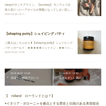
owayのサンケアライン、【sunway】 サンウェイ以
前人気だったヘアオイルが廃盤になってしまい悲し…
2024.04.26 12:11
【shaping putty】シェイピング パティ
ご購入はこちらから⬇︎【shaping putty】シェイピング
パティホールド：★★★★★☆シャイン：★★☆☆…
2024.03.03 12:09
2018.09.07 13:45
2018.08.31 13:45
店頭でご相談下さい☆
みずみずしい肌に☆
【 rolland ローランドとは？】
◉イタリア・ボローニャを拠点とする歴史と伝統のある美容総合