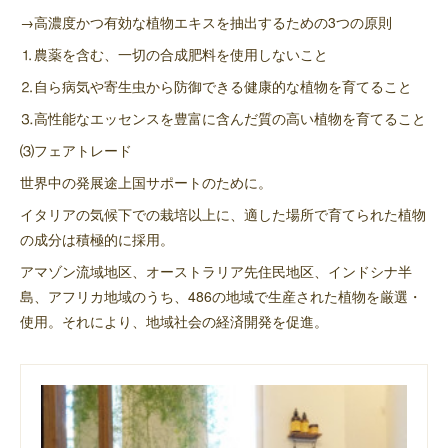
→高濃度かつ有効な植物エキスを抽出するための3つの原則
⒈農薬を含む、一切の合成肥料を使用しないこと
⒉自ら病気や寄生虫から防御できる健康的な植物を育てること
⒊高性能なエッセンスを豊富に含んだ質の高い植物を育てること
⑶フェアトレード
世界中の発展途上国サポートのために。
イタリアの気候下での栽培以上に、適した場所で育てられた植物
の成分は積極的に採用。
アマゾン流域地区、オーストラリア先住民地区、インドシナ半
島、アフリカ地域のうち、486の地域で生産された植物を厳選・
使用。それにより、地域社会の経済開発を促進。