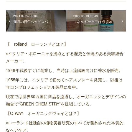
2024.02.24 06:04
2022.05.13 08:43
満月の日🌕ヘッドスパ
エネルギーケアは必須🌿
【 rolland ローランドとは？】
◉イタリア・ボローニャを拠点とする歴史と伝統のある美容総合
メーカー。
1948年戦後すぐに創業し、当時は上流階級向けに香水を販売。
1955年には、イタリアで初めてヘアスプレーを発売し、以後は
サロンプロフェッショナル製品に集中。
現在では世界60カ国に商品を流通し、オーガニックとデザインの
融合で“GREEN CHEMISTRY”を提唱している。
【O-WAY オーガニックウェイとは？】
◉ローランド社独自の植物美容研究のすべてが集約された本質的
なヘアケア。