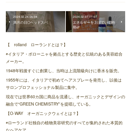
2024.02.24 06:04
2024.02.07 11:07
満月の日🌕ヘッドスパ
エネルギーを上げていく時
期🌿
【 rolland ローランドとは？】
◉イタリア・ボローニャを拠点とする歴史と伝統のある美容総合
メーカー。
1948年戦後すぐに創業し、当時は上流階級向けに香水を販売。
1955年には、イタリアで初めてヘアスプレーを発売し、以後は
サロンプロフェッショナル製品に集中。
現在では世界60カ国に商品を流通し、オーガニックとデザインの
融合で“GREEN CHEMISTRY”を提唱している。
【O-WAY オーガニックウェイとは？】
◉ローランド社独自の植物美容研究のすべてが集約された本質的
なヘアケア。