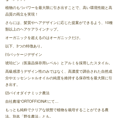
植物のもつパワーを最大限に引き出すことで、高い環境性能と高
品質の両立を実現！
さらには、髪質やヘアデザインに応じた提案ができるよう、10種
類以上のヘアケアラインナップ。
オーガニックを超えるのはオーガニックだけ。
以下、3つの特徴あり。
⑴パッケージデザイン
琥珀ビン（医薬品保存用レベル）とアルミを採用したスタイル。
高級感漂うデザイン性のみではなく、高濃度で調合された自然成
分やエッセンシャルオイルの純度を維持する保存性を最大限に引
き出す。
⑵バイオダイナミック農法
自社農場“ORTOFFICINA”にて…
もっとも純粋でクリアな状態で植物を栽培することができる農
法。別名「野生農法」とも。