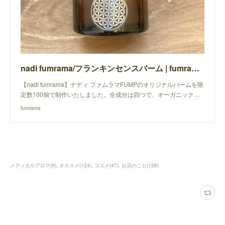
nadi fumrama/フランキンセンスバーム | fumrama powered by BASE
【nadi fumrama】ナディ ファムラマFUMPのオリジナルバームを限
定数100個で制作いたしました。全成分は四つで、オーガニック…
fumrama
メディカルアロマ
(
9
)
オススメ
(
124
)
コスメ
(
47
)
お店のこと
(
128
)