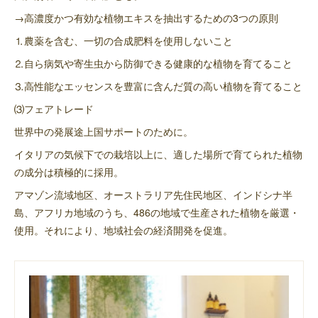
→高濃度かつ有効な植物エキスを抽出するための3つの原則
⒈農薬を含む、一切の合成肥料を使用しないこと
⒉自ら病気や寄生虫から防御できる健康的な植物を育てること
⒊高性能なエッセンスを豊富に含んだ質の高い植物を育てること
⑶フェアトレード
世界中の発展途上国サポートのために。
イタリアの気候下での栽培以上に、適した場所で育てられた植物
の成分は積極的に採用。
アマゾン流域地区、オーストラリア先住民地区、インドシナ半
島、アフリカ地域のうち、486の地域で生産された植物を厳選・
使用。それにより、地域社会の経済開発を促進。