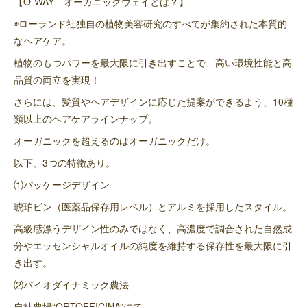
【O-WAY オーガニックウェイとは？】
◉ローランド社独自の植物美容研究のすべてが集約された本質的
なヘアケア。
植物のもつパワーを最大限に引き出すことで、高い環境性能と高
品質の両立を実現！
さらには、髪質やヘアデザインに応じた提案ができるよう、10種
類以上のヘアケアラインナップ。
オーガニックを超えるのはオーガニックだけ。
以下、3つの特徴あり。
⑴パッケージデザイン
琥珀ビン（医薬品保存用レベル）とアルミを採用したスタイル。
高級感漂うデザイン性のみではなく、高濃度で調合された自然成
分やエッセンシャルオイルの純度を維持する保存性を最大限に引
き出す。
⑵バイオダイナミック農法
自社農場“ORTOFFICINA”にて…