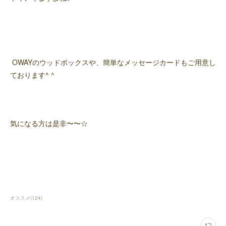
OWAYのウッドボックスや、簡単なメッセージカードもご用意し
ております^ ^
気になる方は是非〜〜☆
オススメ
(
124
)