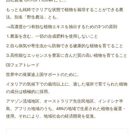
もっとも純粋でクリアな状態で植物を栽培することができる農
法。別名「野生農法」とも。
→高濃度かつ有効な植物エキスを抽出するための3つの原則
⒈農薬を含む、一切の合成肥料を使用しないこと
⒉自ら病気や寄生虫から防御できる健康的な植物を育てること
⒊高性能なエッセンスを豊富に含んだ質の高い植物を育てること
⑶フェアトレード
世界中の発展途上国サポートのために。
イタリアの気候下での栽培以上に、適した場所で育てられた植物
の成分は積極的に採用。
アマゾン流域地区、オーストラリア先住民地区、インドシナ半
島、アフリカ地域のうち、486の地域で生産された植物を厳選・
使用。それにより、地域社会の経済開発を促進。