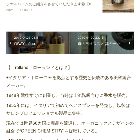
ジナルバームのご紹介をさせていただきます😁【n…
2024.02.17 03:34
2019.04.25 03:51
2019.04.20 23:15
OWAY infine
母の日オススメ 其の一☆
【 rolland ローランドとは？】
◉イタリア・ボローニャを拠点とする歴史と伝統のある美容総合
メーカー。
1948年戦後すぐに創業し、当時は上流階級向けに香水を販売。
1955年には、イタリアで初めてヘアスプレーを発売し、以後は
サロンプロフェッショナル製品に集中。
現在では世界60カ国に商品を流通し、オーガニックとデザインの
融合で“GREEN CHEMISTRY”を提唱している。