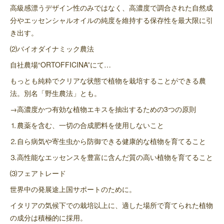
高級感漂うデザイン性のみではなく、高濃度で調合された自然成
分やエッセンシャルオイルの純度を維持する保存性を最大限に引
き出す。
⑵バイオダイナミック農法
自社農場“ORTOFFICINA”にて…
もっとも純粋でクリアな状態で植物を栽培することができる農
法。別名「野生農法」とも。
→高濃度かつ有効な植物エキスを抽出するための3つの原則
⒈農薬を含む、一切の合成肥料を使用しないこと
⒉自ら病気や寄生虫から防御できる健康的な植物を育てること
⒊高性能なエッセンスを豊富に含んだ質の高い植物を育てること
⑶フェアトレード
世界中の発展途上国サポートのために。
イタリアの気候下での栽培以上に、適した場所で育てられた植物
の成分は積極的に採用。