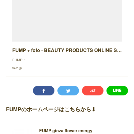
FUMP + fofo - BEAUTY PRODUCTS ONLINE STORE -
FUMP：
fo-fo.jp
FUMPのホームページはこちらから⬇︎
FUMP ginza flower energy