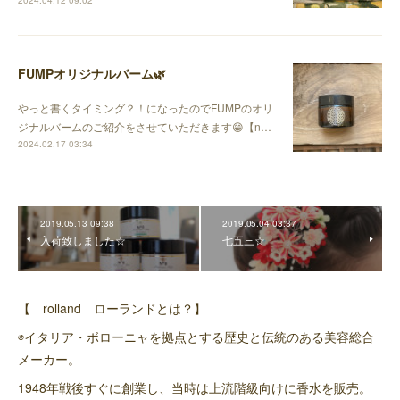
FUMPオリジナルバーム🌿
やっと書くタイミング？！になったのでFUMPのオリ
ジナルバームのご紹介をさせていただきます😁【n…
2024.02.17 03:34
2019.05.13 09:38
2019.05.04 03:37
入荷致しました☆
七五三☆
【 rolland ローランドとは？】
◉イタリア・ボローニャを拠点とする歴史と伝統のある美容総合
メーカー。
1948年戦後すぐに創業し、当時は上流階級向けに香水を販売。