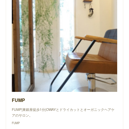
FUMP
FUMP|東銀座徒歩1分|OWAYとドライカットとオーガニックヘアケ
アのサロン。
FUMP