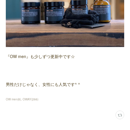
『OW men』も少しずつ更新中です☆
男性だけじゃなく、女性にも人気です^ ^
OW men
(
8
)
OWAY
(
266
)