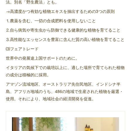
法。別名「野生農法」とも。
→高濃度かつ有効な植物エキスを抽出するための3つの原則
⒈農薬を含む、一切の合成肥料を使用しないこと
⒉自ら病気や寄生虫から防御できる健康的な植物を育てること
⒊高性能なエッセンスを豊富に含んだ質の高い植物を育てること
⑶フェアトレード
世界中の発展途上国サポートのために。
イタリアの気候下での栽培以上に、適した場所で育てられた植物
の成分は積極的に採用。
アマゾン流域地区、オーストラリア先住民地区、インドシナ半
島、アフリカ地域のうち、486の地域で生産された植物を厳選・
使用。それにより、地域社会の経済開発を促進。