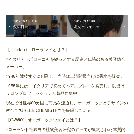
2019.06.16 10:46
2019.03.10 09:06
父の日☆
毛先のツヤに☆
【 rolland ローランドとは？】
◉イタリア・ボローニャを拠点とする歴史と伝統のある美容総合
メーカー。
1948年戦後すぐに創業し、当時は上流階級向けに香水を販売。
1955年には、イタリアで初めてヘアスプレーを発売し、以後は
サロンプロフェッショナル製品に集中。
現在では世界60カ国に商品を流通し、オーガニックとデザインの
融合で“GREEN CHEMISTRY”を提唱している。
【O-WAY オーガニックウェイとは？】
◉ローランド社独自の植物美容研究のすべてが集約された本質的