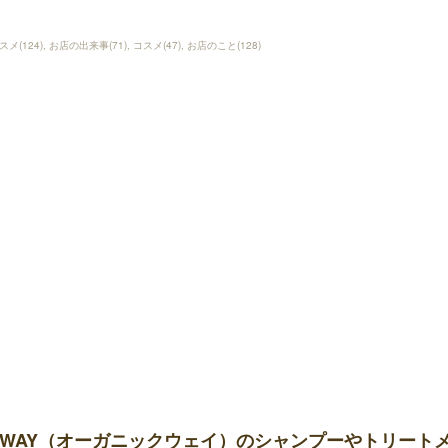
スメ
(
124
)
お店の出来事
(
71
)
コスメ
(
47
)
お店のこと
(
128
)
-WAY（オーガニックウェイ）のシャンプーやトリート