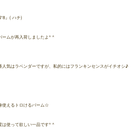
°8』( ハチ)
バームが再入荷しましたよ^ ^
番人気はラベンダーですが、私的にはフランキンセンスがイチオシ♪
身使えるトロけるバーム☆
度は使って欲しい一品です^ ^