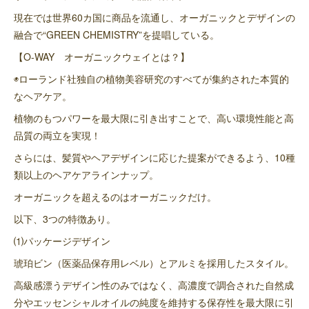
現在では世界60カ国に商品を流通し、オーガニックとデザインの
融合で“GREEN CHEMISTRY”を提唱している。
【O-WAY オーガニックウェイとは？】
◉ローランド社独自の植物美容研究のすべてが集約された本質的
なヘアケア。
植物のもつパワーを最大限に引き出すことで、高い環境性能と高
品質の両立を実現！
さらには、髪質やヘアデザインに応じた提案ができるよう、10種
類以上のヘアケアラインナップ。
オーガニックを超えるのはオーガニックだけ。
以下、3つの特徴あり。
⑴パッケージデザイン
琥珀ビン（医薬品保存用レベル）とアルミを採用したスタイル。
高級感漂うデザイン性のみではなく、高濃度で調合された自然成
分やエッセンシャルオイルの純度を維持する保存性を最大限に引