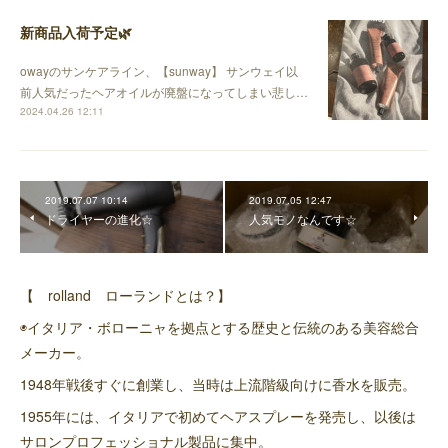
新商品入荷予定🌿
owayのサンケアライン、【sunway】 サンウェイ以
前人気だったヘアオイルが廃盤になってしまい悲し…
2024.04.26 12:11
2019.07.07 10:14
2019.07.05 12:47
ドライヤーの進化☆
人気モノなんです☆
【 rolland ローランドとは？】
◉イタリア・ボローニャを拠点とする歴史と伝統のある美容総合
メーカー。
1948年戦後すぐに創業し、当時は上流階級向けに香水を販売。
1955年には、イタリアで初めてヘアスプレーを発売し、以後は
サロンプロフェッショナル製品に集中。