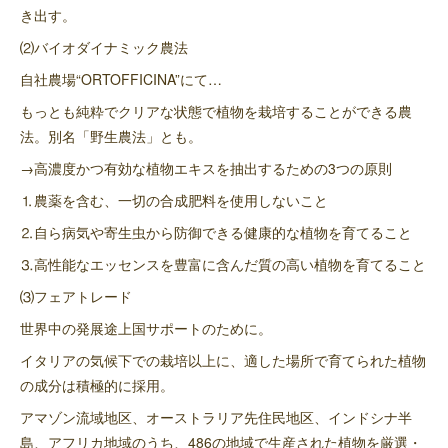
き出す。
⑵バイオダイナミック農法
自社農場“ORTOFFICINA”にて…
もっとも純粋でクリアな状態で植物を栽培することができる農
法。別名「野生農法」とも。
→高濃度かつ有効な植物エキスを抽出するための3つの原則
⒈農薬を含む、一切の合成肥料を使用しないこと
⒉自ら病気や寄生虫から防御できる健康的な植物を育てること
⒊高性能なエッセンスを豊富に含んだ質の高い植物を育てること
⑶フェアトレード
世界中の発展途上国サポートのために。
イタリアの気候下での栽培以上に、適した場所で育てられた植物
の成分は積極的に採用。
アマゾン流域地区、オーストラリア先住民地区、インドシナ半
島、アフリカ地域のうち、486の地域で生産された植物を厳選・