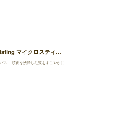
ローランド O-WAY micro-stimulating マイクロスティミュレイティング ヘアバス
アバス 頭皮を洗浄し毛髪をすこやかに