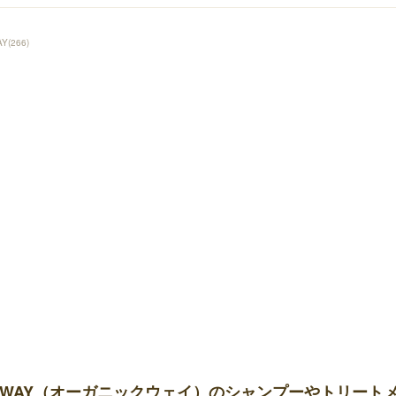
AY
(
266
)
-WAY（オーガニックウェイ）のシャンプーやトリート