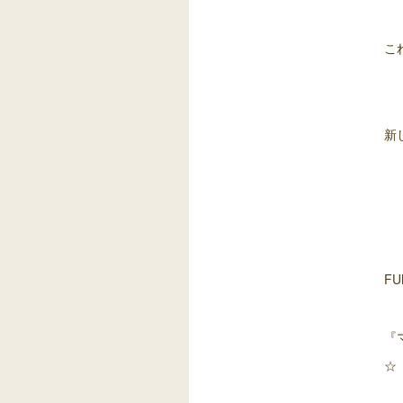
こ
新
F
『
☆