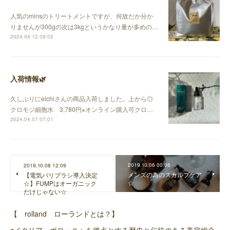
人気のminsのトリートメントですが、何故だか分か
りませんが300gの次は3kgというかなり量が多めの…
2024.04.12 09:02
入荷情報🌿
久しぶりにeichiさんの商品入荷しました。上から◎
クロモジ細胞水 3,780円※オンライン購入可クロ…
2024.04.07 07:01
2019.10.06 00:06
2019.10.08 12:09
メンズの為のスカルプケア
【電気バリブラシ導入決定
☆
☆】FUMPはオーガニック
だけじゃない☆
【 rolland ローランドとは？】