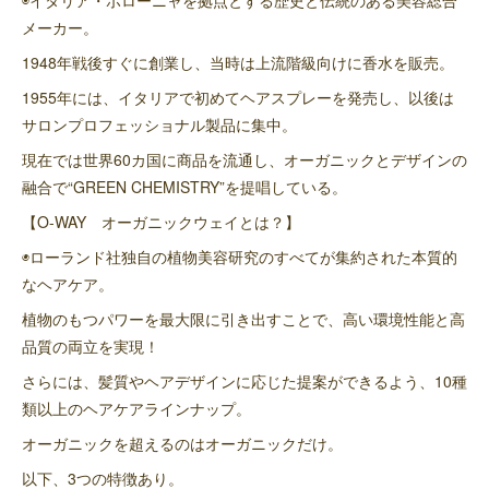
◉イタリア・ボローニャを拠点とする歴史と伝統のある美容総合
メーカー。
1948年戦後すぐに創業し、当時は上流階級向けに香水を販売。
1955年には、イタリアで初めてヘアスプレーを発売し、以後は
サロンプロフェッショナル製品に集中。
現在では世界60カ国に商品を流通し、オーガニックとデザインの
融合で“GREEN CHEMISTRY”を提唱している。
【O-WAY オーガニックウェイとは？】
◉ローランド社独自の植物美容研究のすべてが集約された本質的
なヘアケア。
植物のもつパワーを最大限に引き出すことで、高い環境性能と高
品質の両立を実現！
さらには、髪質やヘアデザインに応じた提案ができるよう、10種
類以上のヘアケアラインナップ。
オーガニックを超えるのはオーガニックだけ。
以下、3つの特徴あり。