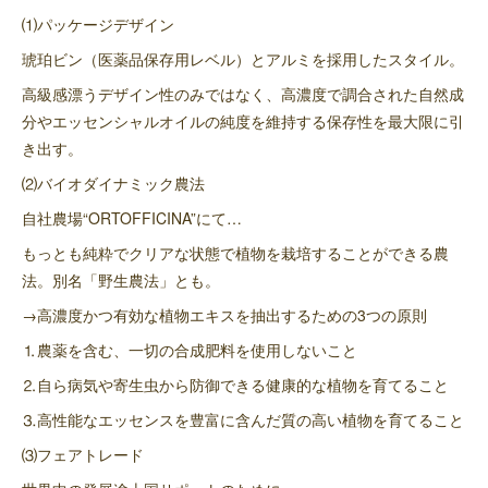
⑴パッケージデザイン
琥珀ビン（医薬品保存用レベル）とアルミを採用したスタイル。
高級感漂うデザイン性のみではなく、高濃度で調合された自然成
分やエッセンシャルオイルの純度を維持する保存性を最大限に引
き出す。
⑵バイオダイナミック農法
自社農場“ORTOFFICINA”にて…
もっとも純粋でクリアな状態で植物を栽培することができる農
法。別名「野生農法」とも。
→高濃度かつ有効な植物エキスを抽出するための3つの原則
⒈農薬を含む、一切の合成肥料を使用しないこと
⒉自ら病気や寄生虫から防御できる健康的な植物を育てること
⒊高性能なエッセンスを豊富に含んだ質の高い植物を育てること
⑶フェアトレード