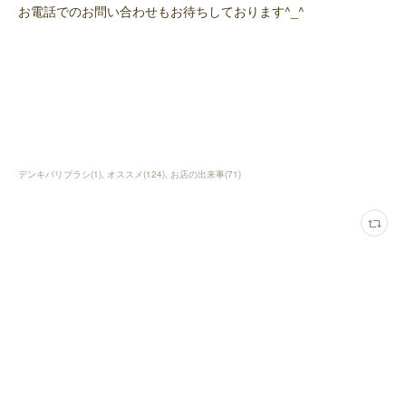
お電話でのお問い合わせもお待ちしております^_^
デンキバリブラシ
(
1
)
オススメ
(
124
)
お店の出来事
(
71
)