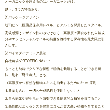
オーガニックを超えるのはオーガニックだけ。
以下、3つの特徴あり。
⑴パッケージデザイン
琥珀ビン（医薬品保存用レベル）とアルミを採用したスタイル。
高級感漂うデザイン性のみではなく、高濃度で調合された自然成
分やエッセンシャルオイルの純度を維持する保存性を最大限に引
き出す。
⑵バイオダイナミック農法
自社農場“ORTOFFICINA”にて…
もっとも純粋でクリアな状態で植物を栽培することができる農
法。別名「野生農法」とも。
→高濃度かつ有効な植物エキスを抽出するための3つの原則
⒈農薬を含む、一切の合成肥料を使用しないこと
⒉自ら病気や寄生虫から防御できる健康的な植物を育てること
⒊高性能なエッセンスを豊富に含んだ質の高い植物を育てること