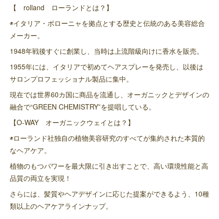
【 rolland ローランドとは？】
◉イタリア・ボローニャを拠点とする歴史と伝統のある美容総合
メーカー。
1948年戦後すぐに創業し、当時は上流階級向けに香水を販売。
1955年には、イタリアで初めてヘアスプレーを発売し、以後は
サロンプロフェッショナル製品に集中。
現在では世界60カ国に商品を流通し、オーガニックとデザインの
融合で“GREEN CHEMISTRY”を提唱している。
【O-WAY オーガニックウェイとは？】
◉ローランド社独自の植物美容研究のすべてが集約された本質的
なヘアケア。
植物のもつパワーを最大限に引き出すことで、高い環境性能と高
品質の両立を実現！
さらには、髪質やヘアデザインに応じた提案ができるよう、10種
類以上のヘアケアラインナップ。