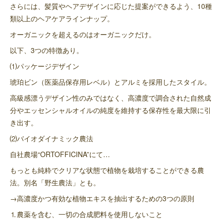
さらには、髪質やヘアデザインに応じた提案ができるよう、10種
類以上のヘアケアラインナップ。
オーガニックを超えるのはオーガニックだけ。
以下、3つの特徴あり。
⑴パッケージデザイン
琥珀ビン（医薬品保存用レベル）とアルミを採用したスタイル。
高級感漂うデザイン性のみではなく、高濃度で調合された自然成
分やエッセンシャルオイルの純度を維持する保存性を最大限に引
き出す。
⑵バイオダイナミック農法
自社農場“ORTOFFICINA”にて…
もっとも純粋でクリアな状態で植物を栽培することができる農
法。別名「野生農法」とも。
→高濃度かつ有効な植物エキスを抽出するための3つの原則
⒈農薬を含む、一切の合成肥料を使用しないこと