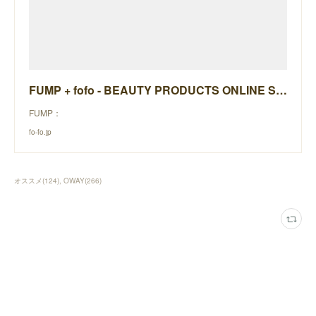
FUMP + fofo - BEAUTY PRODUCTS ONLINE STORE - / 全商品
FUMP：
fo-fo.jp
オススメ
(
124
)
OWAY
(
266
)