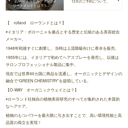
【OWAY】リビルディングト
12月のご予約について。
リートメントとは？！
【 rolland ローランドとは？】
◉イタリア・ボローニャを拠点とする歴史と伝統のある美容総合
メーカー。
1948年戦後すぐに創業し、当時は上流階級向けに香水を販売。
1955年には、イタリアで初めてヘアスプレーを発売し、以後は
サロンプロフェッショナル製品に集中。
現在では世界60カ国に商品を流通し、オーガニックとデザインの
融合で“GREEN CHEMISTRY”を提唱している。
【O-WAY オーガニックウェイとは？】
◉ローランド社独自の植物美容研究のすべてが集約された本質的
なヘアケア。
植物のもつパワーを最大限に引き出すことで、高い環境性能と高
品質の両立を実現！