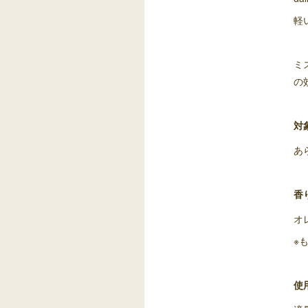
軽
ミ
の
対
あ
香
オ
※
使