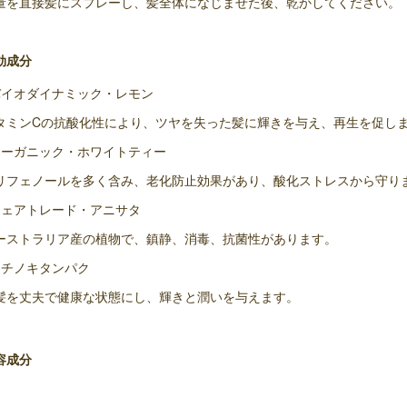
量を直接髪にスプレーし、髪全体になじませた後、乾かしてください。
効成分
バイオダイナミック・レモン
タミンCの抗酸化性により、ツヤを失った髪に輝きを与え、再生を促し
オーガニック・ホワイトティー
リフェノールを多く含み、老化防止効果があり、酸化ストレスから守り
フェアトレード・アニサタ
ーストラリア産の植物で、鎮静、消毒、抗菌性があります。
トチノキタンパク
髪を丈夫で健康な状態にし、輝きと潤いを与えます。
容成分