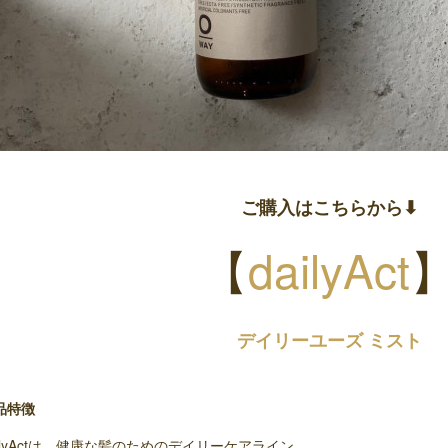
ご購入はこちらから⬇︎
【
dailyAct
デイリーユーズ ミスト
品特徴
ailyActは、健康な髪のためのデイリーケアライン。