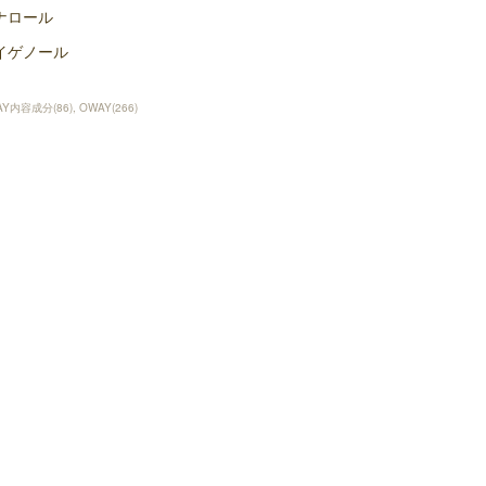
ナロール
イゲノール
AY内容成分
(
86
)
OWAY
(
266
)