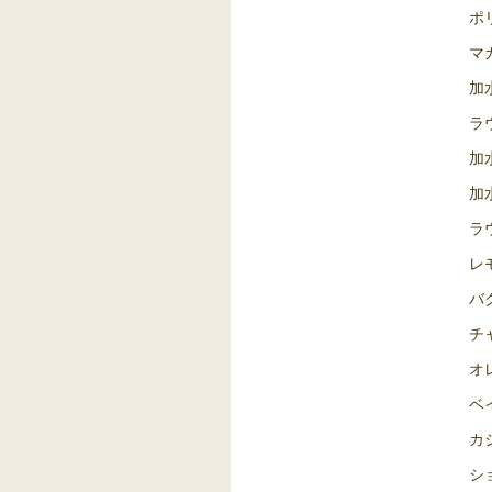
ポ
マ
加
ラ
加
加
ラ
レ
バ
チ
オ
ベ
カ
シ