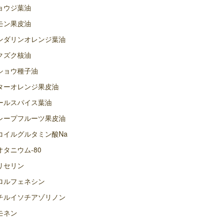
ョウジ葉油
モン果皮油
ンダリンオレンジ葉油
クズク核油
ショウ種子油
ターオレンジ果皮油
ールスパイス葉油
レープフルーツ果皮油
コイルグルタミン酸Na
オタニウム-80
リセリン
ロルフェネシン
チルイソチアゾリノン
モネン