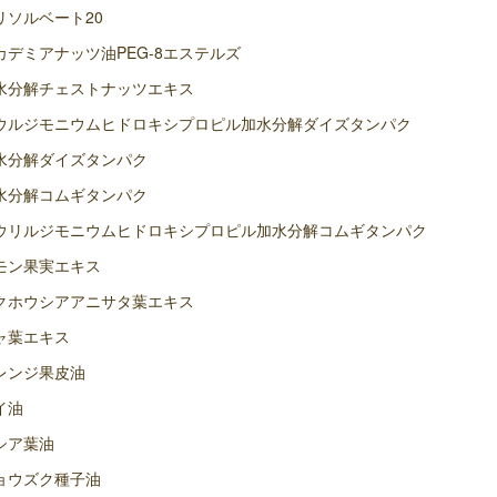
リソルベート20
カデミアナッツ油PEG-8エステルズ
水分解チェストナッツエキス
ウルジモニウムヒドロキシプロピル加水分解ダイズタンパク
水分解ダイズタンパク
水分解コムギタンパク
ウリルジモニウムヒドロキシプロピル加水分解コムギタンパク
モン果実エキス
クホウシアアニサタ葉エキス
ャ葉エキス
レンジ果皮油
イ油
シア葉油
ョウズク種子油