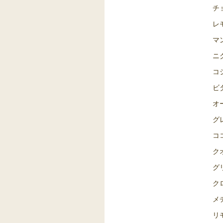
チ
レ
マ
ニ
コ
ビ
オ
グ
コ
ク
グ
ク
メ
リ