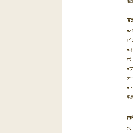
適
有
●
ビ
●
ポ
●
オ
●
毛
内
水