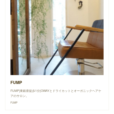
FUMP
FUMP|東銀座徒歩1分|OWAYとドライカットとオーガニックヘアケ
アのサロン。
FUMP