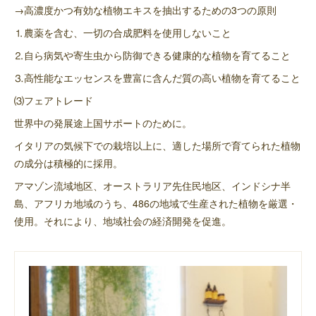
→高濃度かつ有効な植物エキスを抽出するための3つの原則
⒈農薬を含む、一切の合成肥料を使用しないこと
⒉自ら病気や寄生虫から防御できる健康的な植物を育てること
⒊高性能なエッセンスを豊富に含んだ質の高い植物を育てること
⑶フェアトレード
世界中の発展途上国サポートのために。
イタリアの気候下での栽培以上に、適した場所で育てられた植物
の成分は積極的に採用。
アマゾン流域地区、オーストラリア先住民地区、インドシナ半
島、アフリカ地域のうち、486の地域で生産された植物を厳選・
使用。それにより、地域社会の経済開発を促進。