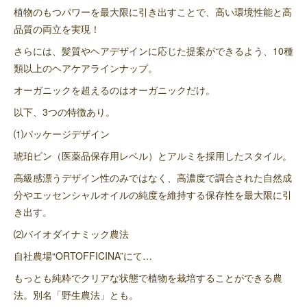
植物のもつパワーを最大限に引き出すことで、高い環境性能と高
品質の両立を実現！
さらには、髪質やヘアデザインに応じた提案ができるよう、10種
類以上のヘアケアラインナップ。
オーガニックを超えるのはオーガニックだけ。
以下、3つの特徴あり。
⑴パッケージデザイン
琥珀ビン（医薬品保存用レベル）とアルミを採用したスタイル。
高級感漂うデザイン性のみではなく、高濃度で調合された自然成
分やエッセンシャルオイルの純度を維持する保存性を最大限に引
き出す。
⑵バイオダイナミック農法
自社農場“ORTOFFICINA”にて…
もっとも純粋でクリアな状態で植物を栽培することができる農
法。別名「野生農法」とも。