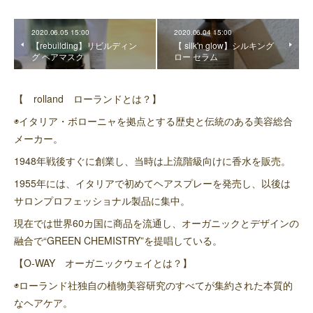
2020.06.05 15:00
2020.06.04 15:00
【rebuilding】リビルディン
【 silk'n glow】シルキング
グ ヘアマスク
ロー セラム
【 rolland ローランドとは？】
◉イタリア・ボローニャを拠点とする歴史と伝統のある美容総合
メーカー。
1948年戦後すぐに創業し、当時は上流階級向けに香水を販売。
1955年には、イタリアで初めてヘアスプレーを発売し、以後は
サロンプロフェッショナル製品に集中。
現在では世界60カ国に商品を流通し、オーガニックとデザインの
融合で“GREEN CHEMISTRY”を提唱している。
【O-WAY オーガニックウェイとは？】
◉ローランド社独自の植物美容研究のすべてが集約された本質的
なヘアケア。