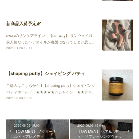
新商品入荷予定🌿
owayのサンケアライン、【sunway】 サンウェイ以
前人気だったヘアオイルが廃盤になってしまい悲し…
2024.04.26 12:11
【shaping putty】シェイピング パティ
ご購入はこちらから⬇︎【shaping putty】シェイピング
パティホールド：★★★★★☆シャイン：★★☆☆…
2024.03.03 12:09
2020.06.09 15:00
2020.06.09 15:00
【OW MEN】 ノクターナ
【OW MEN】 ヘア&ボデ
ル・ヘアレメディ
ィ・リフレッシングウォッ