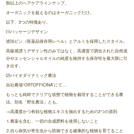
類以上のヘアケアラインナップ。
オーガニックを超えるのはオーガニックだけ。
以下、3つの特徴あり。
⑴パッケージデザイン
琥珀ビン（医薬品保存用レベル）とアルミを採用したスタイル。
高級感漂うデザイン性のみではなく、高濃度で調合された自然成
分やエッセンシャルオイルの純度を維持する保存性を最大限に引
き出す。
⑵バイオダイナミック農法
自社農場“ORTOFFICINA”にて…
もっとも純粋でクリアな状態で植物を栽培することができる農
法。別名「野生農法」とも。
→高濃度かつ有効な植物エキスを抽出するための3つの原則
⒈農薬を含む、一切の合成肥料を使用しないこと
⒉自ら病気や寄生虫から防御できる健康的な植物を育てること