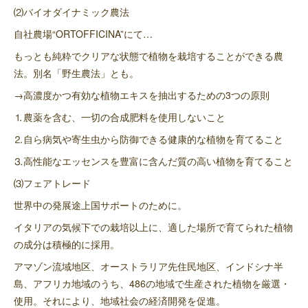
⑵バイオダイナミック農法
自社農場“ORTOFFICINA”にて…
もっとも純粋でクリアな状態で植物を栽培することができる農
法。別名「野生農法」とも。
→高濃度かつ有効な植物エキスを抽出するための3つの原則
⒈農薬を含む、一切の合成肥料を使用しないこと
⒉自ら病気や寄生虫から防御できる健康的な植物を育てること
⒊高性能なエッセンスを豊富に含んだ質の高い植物を育てること
⑶フェアトレード
世界中の発展途上国サポートのために。
イタリアの気候下での栽培以上に、適した場所で育てられた植物
の成分は積極的に採用。
アマゾン流域地区、オーストラリア先住民地区、インドシナ半
島、アフリカ地域のうち、486の地域で生産された植物を厳選・
使用。それにより、地域社会の経済開発を促進。