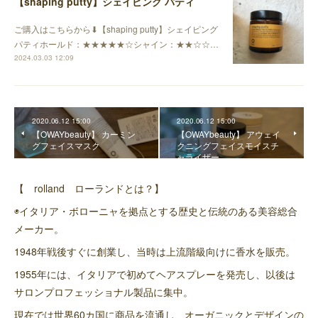
【shaping putty】シェイピング パティ
ご購入はこちらから⬇︎【shaping putty】シェイピング
パティホールド：★★★★★☆シャイン：★★☆☆…
2024.03.03 12:09
2020.06.12 15:00
2020.06.12 15:00
【OWAYbeauty】 カーミン
【OWAYbeauty】 アウェイ
グフェイスマスク
クニングフェイスモイスチ
ャライザー
【 rolland ローランドとは？】
◉イタリア・ボローニャを拠点とする歴史と伝統のある美容総合
メーカー。
1948年戦後すぐに創業し、当時は上流階級向けに香水を販売。
1955年には、イタリアで初めてヘアスプレーを発売し、以後は
サロンプロフェッショナル製品に集中。
現在では世界60カ国に商品を流通し、オーガニックとデザインの