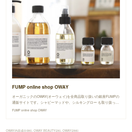
FUMP online shop OWAY
オーガニックのOWAY(オーウェイ)を全商品取り扱いの銀座FUMPの
通販サイトです。シャビーマッドや、シルキングロー も取り扱っ…
FUMP online shop OWAY
OWAY内容成分
(
86
)
OWAY BEAUTY
(
26
)
OWAY
(
266
)