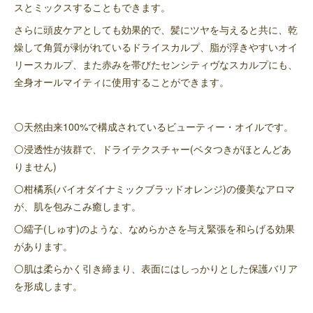
スとミックスすることもできます。
さらに頭皮ケアとしても効果的で、髪にツヤを与えると共に、乾
燥して角質が剥がれているドライスカルプ、脂が浮きやすいオイ
リースカルプ、また赤みを帯びたセンシティヴなスカルプにも、
全身オールマイティに使用することができます。
⚪️天然由来100%で構成されているビューティー・オイルです。
⚪️浸透性が抜群で、ドライテクスチャー(ベタつきがほとんどあ
りません)
⚪️柑橘系(バイオダイナミックブラッドオレンジ)の優美なアロマ
が、肌を包みこみ癒します。
⚪️繻子(しゅす)のような、なめらかさを与え緊張を和らげる効果
があります。
⚪️肌は柔らかく引き締まり、表面にはしっかりとした保護バリア
を形成します。