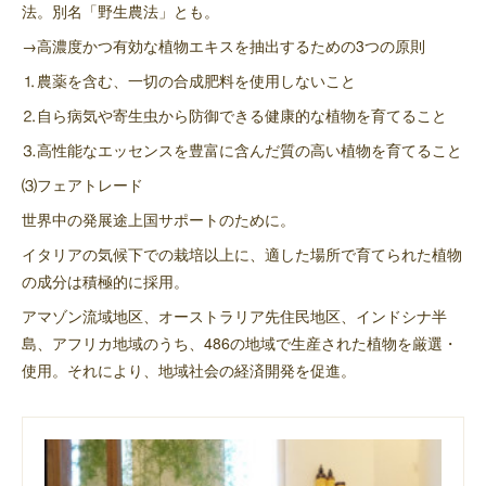
法。別名「野生農法」とも。
→高濃度かつ有効な植物エキスを抽出するための3つの原則
⒈農薬を含む、一切の合成肥料を使用しないこと
⒉自ら病気や寄生虫から防御できる健康的な植物を育てること
⒊高性能なエッセンスを豊富に含んだ質の高い植物を育てること
⑶フェアトレード
世界中の発展途上国サポートのために。
イタリアの気候下での栽培以上に、適した場所で育てられた植物
の成分は積極的に採用。
アマゾン流域地区、オーストラリア先住民地区、インドシナ半
島、アフリカ地域のうち、486の地域で生産された植物を厳選・
使用。それにより、地域社会の経済開発を促進。