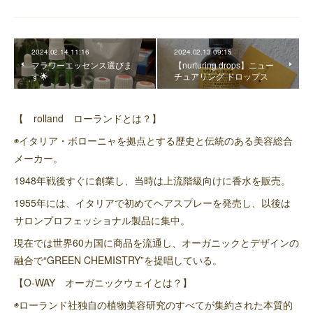
2024.02.14 11:16
2024.02.13 09:15
フラワーエッセンス選びま
【nurturing drops】ニュー
す🌟
チュアリング ドロップス
【 rolland ローランドとは？】
◉イタリア・ボローニャを拠点とする歴史と伝統のある美容総合
メーカー。
1948年戦後すぐに創業し、当時は上流階級向けに香水を販売。
1955年には、イタリアで初めてヘアスプレーを発売し、以後は
サロンプロフェッショナル製品に集中。
現在では世界60カ国に商品を流通し、オーガニックとデザインの
融合で“GREEN CHEMISTRY”を提唱している。
【O-WAY オーガニックウェイとは？】
◉ローランド社独自の植物美容研究のすべてが集約された本質的