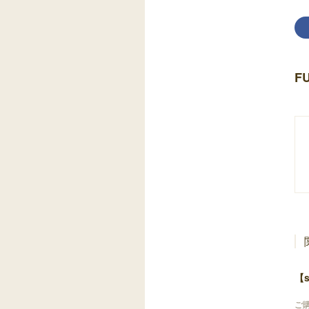
F
【s
ご購