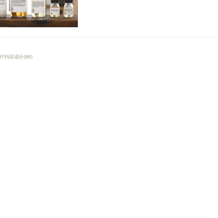
AY内容成分
(
86
)