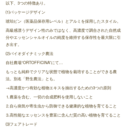
以下、3つの特徴あり。
⑴パッケージデザイン
琥珀ビン（医薬品保存用レベル）とアルミを採用したスタイル。
高級感漂うデザイン性のみではなく、高濃度で調合された自然成
分やエッセンシャルオイルの純度を維持する保存性を最大限に引
き出す。
⑵バイオダイナミック農法
自社農場“ORTOFFICINA”にて…
もっとも純粋でクリアな状態で植物を栽培することができる農
法。別名「野生農法」とも。
→高濃度かつ有効な植物エキスを抽出するための3つの原則
⒈農薬を含む、一切の合成肥料を使用しないこと
⒉自ら病気や寄生虫から防御できる健康的な植物を育てること
⒊高性能なエッセンスを豊富に含んだ質の高い植物を育てること
⑶フェアトレード