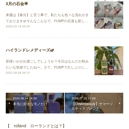
3月の石会🌟
来週は【春分】と言う事で、私たちも色々な流れがき
ております🌿そんなこんなで、FUMPの石達も新し…
2023.03.16 05:34
ハイランドレメディーズ🌿
皆様いかがお過ごしでしょうか？今日はなんだか秋み
たいな気候でしたね〜。さて、FUMPで久しぶりに…
2022.08.28 09:15
2020.08.14 14:29
2020.07.29 11:28
本当に好きなモノだけ
【OWAYbeauty】サマーソ
ルティスブレンド
【 rolland ローランドとは？】