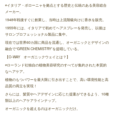
◉イタリア・ボローニャを拠点とする歴史と伝統のある美容総合
メーカー。
1948年戦後すぐに創業し、当時は上流階級向けに香水を販売。
1955年には、イタリアで初めてヘアスプレーを発売し、以後は
サロンプロフェッショナル製品に集中。
現在では世界60カ国に商品を流通し、オーガニックとデザインの
融合で“GREEN CHEMISTRY”を提唱している。
【O-WAY オーガニックウェイとは？】
◉ローランド社独自の植物美容研究のすべてが集約された本質的
なヘアケア。
植物のもつパワーを最大限に引き出すことで、高い環境性能と高
品質の両立を実現！
さらには、髪質やヘアデザインに応じた提案ができるよう、10種
類以上のヘアケアラインナップ。
オーガニックを超えるのはオーガニックだけ。