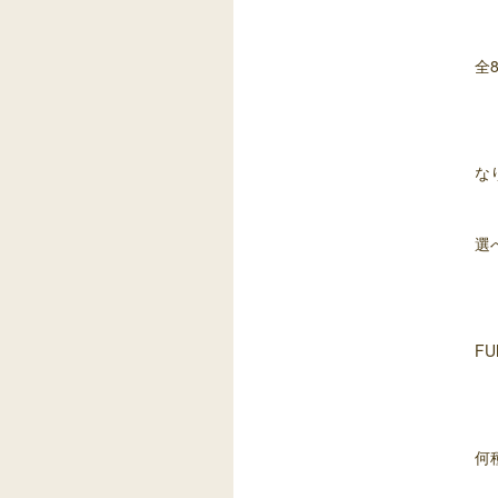
全
な
選
F
何