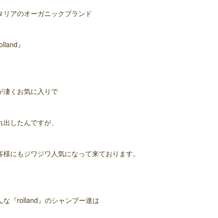
タリアのオーガニックブランド
olland』
が凄くお気に入りで
れ出したんですが、
客様にもジワジワ人気になって来ております。
んな『rolland』のシャンプー達は