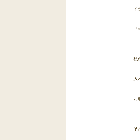
イ
『r
私
入
お
そ