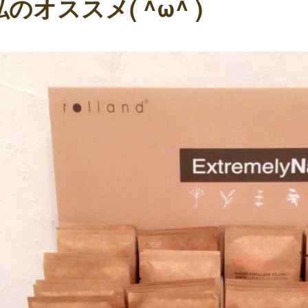
私のオススメ( ^ω^ )