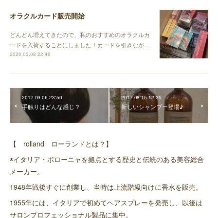
オラクルカード販売開始
どんどん増えてきたので、私のおすすめのオラクルカ
ードを入荷することにしました！カードを引きなが…
2026.03.08 22:46
2017.09.06 23:50
2017.08.15 12:35
手触りはどんな感じ？
新しいシャンプー登場♪
【 rolland ローランドとは？】
◉イタリア・ボローニャを拠点とする歴史と伝統のある美容総合
メーカー。
1948年戦後すぐに創業し、当時は上流階級向けに香水を販売。
1955年には、イタリアで初めてヘアスプレーを発売し、以後は
サロンプロフェッショナル製品に集中。