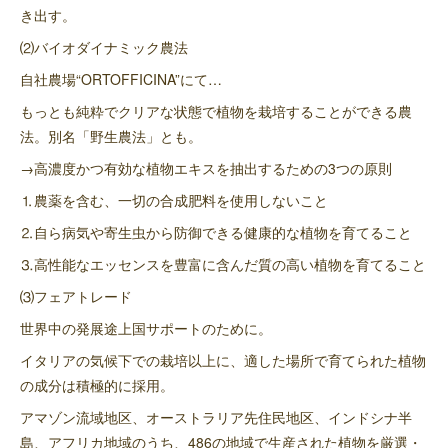
き出す。
⑵バイオダイナミック農法
自社農場“ORTOFFICINA”にて…
もっとも純粋でクリアな状態で植物を栽培することができる農
法。別名「野生農法」とも。
→高濃度かつ有効な植物エキスを抽出するための3つの原則
⒈農薬を含む、一切の合成肥料を使用しないこと
⒉自ら病気や寄生虫から防御できる健康的な植物を育てること
⒊高性能なエッセンスを豊富に含んだ質の高い植物を育てること
⑶フェアトレード
世界中の発展途上国サポートのために。
イタリアの気候下での栽培以上に、適した場所で育てられた植物
の成分は積極的に採用。
アマゾン流域地区、オーストラリア先住民地区、インドシナ半
島、アフリカ地域のうち、486の地域で生産された植物を厳選・