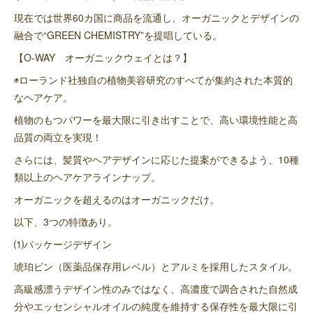
現在では世界60カ国に商品を流通し、オーガニックとデザインの
融合で“GREEN CHEMISTRY”を提唱している。
【O-WAY オーガニックウェイとは？】
◉ローランド社独自の植物美容研究のすべてが集約された本質的
なヘアケア。
植物のもつパワーを最大限に引き出すことで、高い環境性能と高
品質の両立を実現！
さらには、髪質やヘアデザインに応じた提案ができるよう、10種
類以上のヘアケアラインナップ。
オーガニックを超えるのはオーガニックだけ。
以下、3つの特徴あり。
⑴パッケージデザイン
琥珀ビン（医薬品保存用レベル）とアルミを採用したスタイル。
高級感漂うデザイン性のみではなく、高濃度で調合された自然成
分やエッセンシャルオイルの純度を維持する保存性を最大限に引