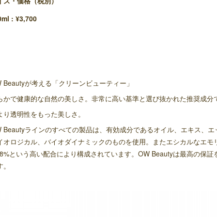
イズ・価格（税別）
ml : ¥3,700
W Beautyが考える「クリーンビューティー」
らかで健康的な自然の美しさ。非常に高い基準と選び抜かれた推奨成分
より透明性をもった美しさ。
W Beautyラインのすべての製品は、有効成分であるオイル、エキス、
イオロジカル、バイオダイナミックのものを使用。またエシカルなエモ
8.8%という高い配合により構成されています。OW Beautyは最高の保
す。