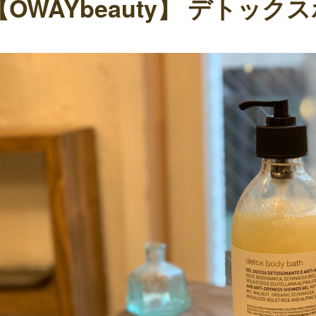
【OWAYbeauty】 デトッ