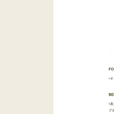
FO
•
BE
•
グ