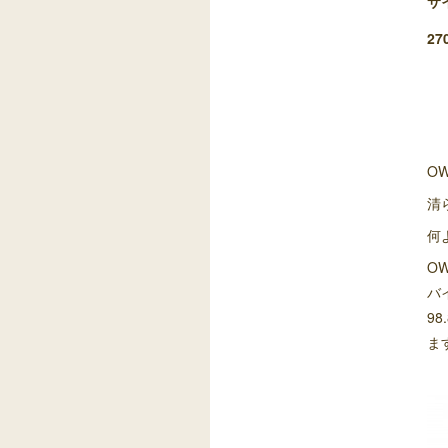
サ
270
O
清
何
O
バ
9
ま